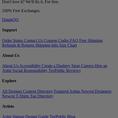
Don't love it? We'll fix it. For free.
100% Free Exchanges.
DatukQQ
Support
Order Status
Contact Us
Coupon Codes
FAQ
Free Shipping
Refunds & Returns
Shipping Info
Size Chart
About Us
About Us
Accessibility
Create a Dashery Store
Careers
Hire an
Artist
Social Responsibility
TeePublic Reviews
Explore
All Designs
Content Directory
Featured Artists
Newest Designers
Newest T-Shirts
Tag Directory
Artists
Artist Signup
Design Guide
TeePublic Blog