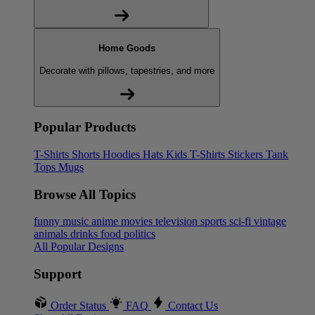
Home Goods
Decorate with pillows, tapestries, and more
Popular Products
T-Shirts
Shorts
Hoodies
Hats
Kids T-Shirts
Stickers
Tank
Tops
Mugs
Browse All Topics
funny
music
anime
movies
television
sports
sci-fi
vintage
animals
drinks
food
politics
All Popular Designs
Support
Order Status
FAQ
Contact Us