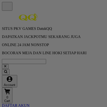
SITUS PKV GAMES DatukQQ
DAPATKAN JACKPOTMU SEKARANG JUGA
ONLINE 24 JAM NONSTOP
BOCORAN MEJA DAN LINE HOKI SETIAP HARI
Account
0
Cart
DAFTAR AKUN