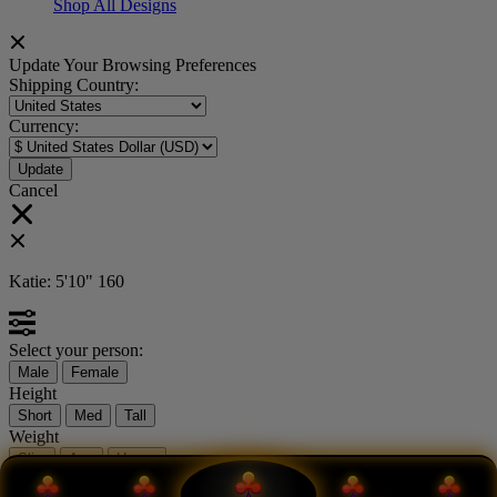
Shop All Designs
Update Your Browsing Preferences
Shipping Country:
Currency:
Cancel
Katie:
5'10"
160
Select your person:
Male
Female
Height
Short
Med
Tall
Weight
Slim
Avg
Heavy
View Size Chart