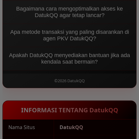
koneksi ke jalur terpendek. Ini meminimalisir ping
Benar sekali. Sebagai
situs pkv
resmi, kami
tinggi, memastikan kelancaran total saat Anda
Bagaimana cara mengoptimalkan akses ke
mengimplementasikan sistem deteksi otomatis
bermain
BandarQQ
maupun
DomainQQ
.
DatukQQ agar tetap lancar?
tingkat tinggi. Ini menjamin setiap putaran
DominoQQ
dan Bandar QQ berjalan murni Player
Pastikan Anda mengakses link alternatif resmi atau
vs Player, menjaga ekosistem tetap fair play.
Apa metode transaksi yang paling disarankan di
mengunduh aplikasi versi terbaru. Kosongkan
agen PKV DatukQQ?
cache perangkat Anda secara berkala agar
teknologi
server anti lag
bekerja maksimal untuk
Untuk menunjang kecepatan deposit dan withdraw
pengalaman bermain
BandarQQ
yang tanpa batas.
Apakah DatukQQ menyediakan bantuan jika ada
di
situs pkv
kami, sangat disarankan
kendala saat bermain?
menggunakan QRIS atau E-wallet (Dana/OVO).
Sistem otomatis DatukQQ akan memproses saldo
Tentu. Sebagai
Agen PKV DominoQQ & Bandar QQ
Anda dalam hitungan detik, sehingga Anda bisa
Terpercaya 2026
, tim Customer Service profesional
©2026 DatukQQ
langsung fokus ke meja
DomainQQ
.
kami siaga 24 jam nonstop via LiveChat untuk
memberikan solusi instan terkait pendaftaran,
login, atau hambatan teknis lainnya di ekosistem
PKV.
INFORMASI TENTANG DatukQQ
Nama Situs
DatukQQ