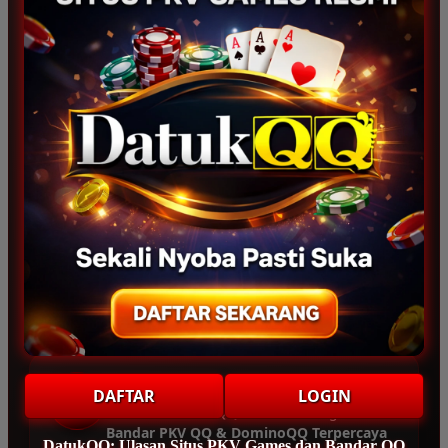
Suli_Bontot (Bali)
SB
“Sangat suka sama layanan pelanggan
situs pkv
ini. Sebagai penggemar
BandarQQ
dan
DomainQQ
lovers, saya
puas main di DatukQQ hingga saat ini.”
Nagita_Srey (Palembang)
NS
“Baru kali ini nemu yang pas, DatukQQ
memberikan bukti
meja hoki
paling gacor.
Main DominoQQ di mobile android sangat
lancar tanpa hambatan, bikin nyaman.”
Dedi_Egi (Bandung)
DAFTAR
LOGIN
DE
“Pantesan DatukQQ disebut sebagai
Bandar PKV QQ & DominoQQ Terpercaya
DatukQQ: Ulasan Situs PKV Games dan Bandar QQ