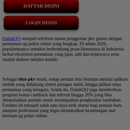
DAFTAR DISINI
LOGIN DISINI
DatukQQ
menjadi referensi utama penggemar pkv games dengan
permainan qq poker online yang lengkap. Di tahun 2026,
popularitasnya semakin berkembang pesat khususnya di Indonesia
berkat ekosistem permainan yang jujur, adil dan terpercaya serta
mudah diakses melalui mobile.
Sebagai
situs pkv
resmi, setiap pemain bisa bermain melalui aplikasi
mobile yang didukung sistem jaringan stabil, hingga pilihan meja
permainan yang beragam. Selain itu, DatukQQ juga memberikan
program bonus cashback dan referral hingga 20% yang bisa
dimanfaatkan pemain untuk mendapatkan penghasilan tambahan.
Fasilitas ini menjadi salah satu daya tarik utama bagi pemain baru
maupun profesional yang ingin memaksilkan keuntungan saat
bermain qq poker online.