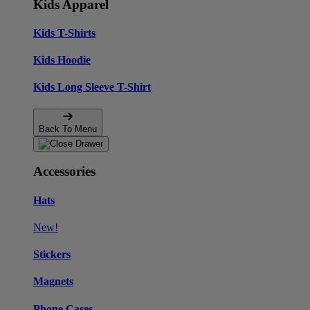
Kids Apparel
Kids T-Shirts
Kids Hoodie
Kids Long Sleeve T-Shirt
Back To Menu
Accessories
Hats
New!
Stickers
Magnets
Phone Cases